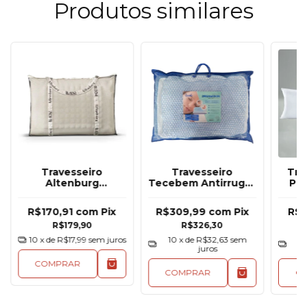
Produtos similares
Travesseiro
Travesseiro
Tra
Altenburg
Tecebem Antirrugas
Pil
Viscoelástico
Dreamskin Skincare
Ge
Blocke 46cm x
Do Sono 45x65cm
R$170,91
com
Pix
R$309,99
com
Pix
R$2
66cm Relevo
R$179,90
R$326,30
Antirrugas
10
x de
R$17,99
sem juros
10
x de
R$32,63
sem
1
juros
COMPRAR
COMPRAR
C