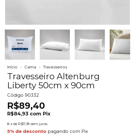
Início
Cama
Travesseiros
Travesseiro Altenburg
Liberty 50cm x 90cm
Código
90332
R$89,40
R$84,93
com
Pix
8
x de
R$11,18
sem juros
5% de desconto
pagando com Pix