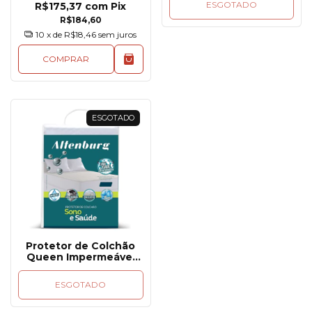
ESGOTADO
R$175,37
com
Pix
R$184,60
10
x de
R$18,46
sem juros
COMPRAR
ESGOTADO
Protetor de Colchão
Queen Impermeável
com Elástico Sono E
Saúde
ESGOTADO