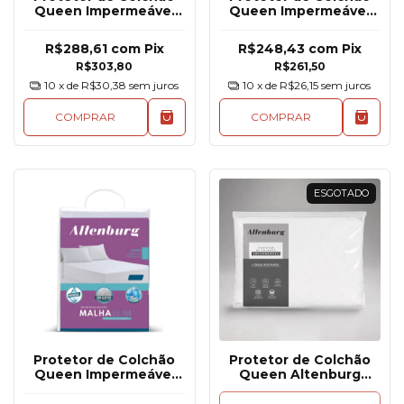
Queen Impermeável
Queen Impermeável
Gelatto Altenburg
Antistress
R$288,61
com
Pix
R$248,43
com
Pix
R$303,80
R$261,50
10
x de
R$30,38
sem juros
10
x de
R$26,15
sem juros
COMPRAR
COMPRAR
ESGOTADO
Protetor de Colchão
Protetor de Colchão
Queen Impermeável
Queen Altenburg
Altenburg Malha Slim
Impermeável Toque
Acetinado