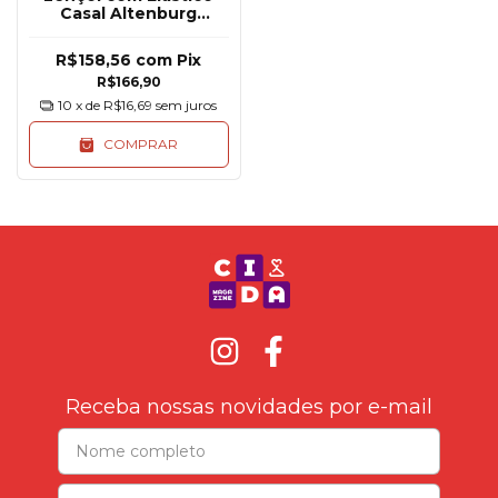
Casal Altenburg
Algodão Lux 200 Fios
R$158,56
com
Pix
R$166,90
10
x de
R$16,69
sem juros
COMPRAR
Receba nossas novidades por e-mail