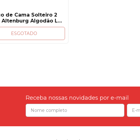
o de Cama Solteiro 2
 Altenburg Algodão Lux
200 Fios
ESGOTADO
Receba nossas novidades por e-mail