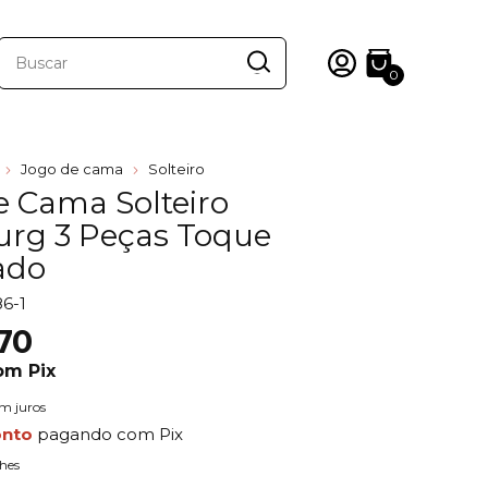
0
Jogo de cama
Solteiro
e Cama Solteiro
urg 3 Peças Toque
ado
6-1
70
om
Pix
m juros
onto
pagando com Pix
hes