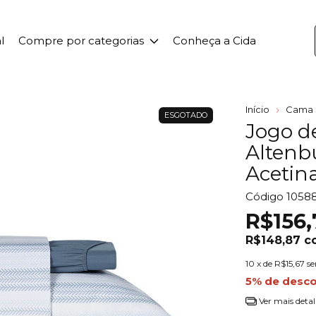
l
Compre por categorias
Conheça a Cida
Início
Cama
ESGOTADO
Jogo d
Altenb
Acetin
Código
10588
R$156,
R$148,87
c
10
x de
R$15,67
se
5% de desc
Ver mais detal