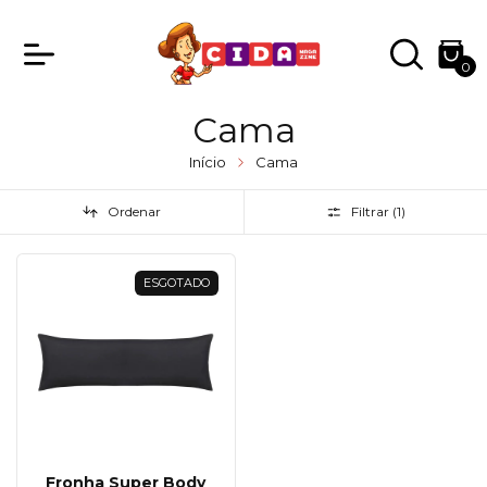
0
Cama
Início
Cama
Ordenar
Filtrar (
1
)
ESGOTADO
Fronha Super Body