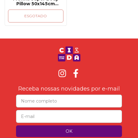
Pillow 50x145cm
Altenburg Toque
Acetinado
ESGOTADO
Receba nossas novidades por e-mail